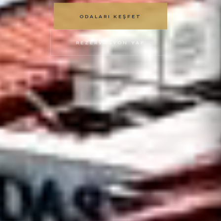
ODALARI KEŞFET
REZERVASYON YAP