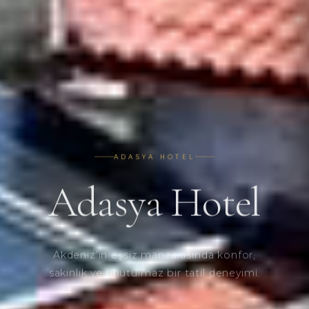
ADASYA HOTEL
Adasya Hotel
Akdeniz’in eşsiz manzarasında konfor,
sakinlik ve unutulmaz bir tatil deneyimi.